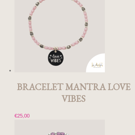
plusieurs
variations.
Les
options
peuvent
être
choisies
sur
la
page
du
produit
BRACELET MANTRA LOVE
VIBES
€
25,00