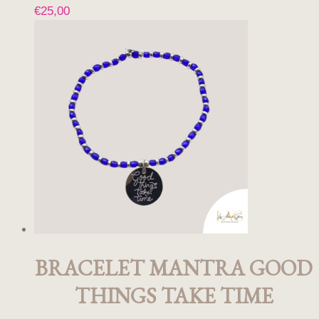
€
25,00
Ce
produit
a
plusieurs
variations.
Les
options
peuvent
être
choisies
sur
la
page
du
produit
BRACELET MANTRA GOOD
THINGS TAKE TIME