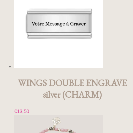
à
variations.
Les
€37,00
options
peuvent
être
choisies
sur
la
page
du
produit
WINGS DOUBLE ENGRAVE
silver (CHARM)
€
13,50
Ce
produit
a