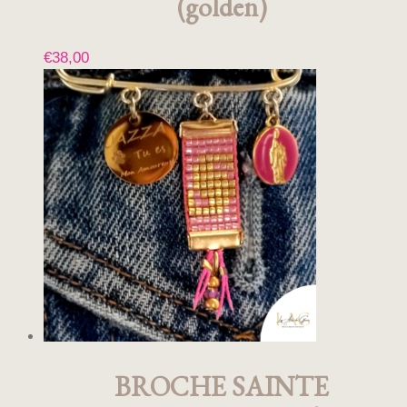
(golden)
€
38,00
BROCHE SAINTE