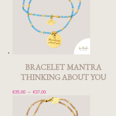
BRACELET MANTRA
THINKING ABOUT YOU
Plage
€
35,00
–
€
37,00
Ce
de
produit
prix :
a
€35,00
plusieurs