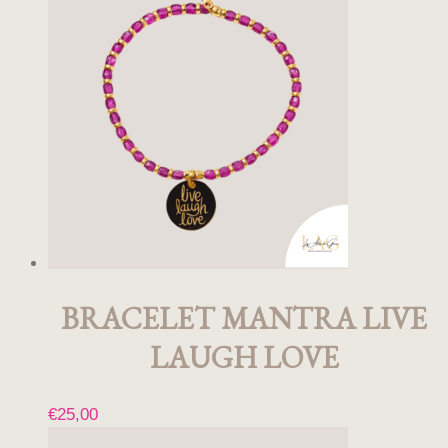
a
plusieurs
variations.
Les
options
peuvent
être
choisies
sur
la
page
du
produit
BRACELET MANTRA LIVE
LAUGH LOVE
€
25,00
Ce