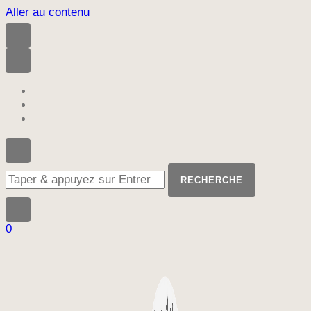
Aller au contenu
Vous
recherchiez
quelque
chose
?
0