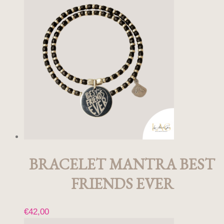
produit
a
plusieurs
variations.
Les
options
peuvent
être
choisies
sur
la
page
du
produit
BRACELET MANTRA BEST
FRIENDS EVER
€
42,00
Ce