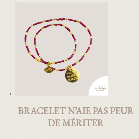
Ce
produit
a
plusieurs
variations.
Les
options
peuvent
être
choisies
sur
la
page
du
produit
BRACELET N’AIE PAS PEUR
DE MÉRITER