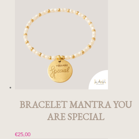
produit
a
plusieurs
variations.
Les
options
peuvent
être
choisies
sur
la
page
du
produit
BRACELET MANTRA YOU
ARE SPECIAL
€
25,00