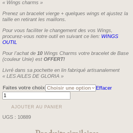
« Wings charms »
Prenez un bracelet vierge + quelques wings et ajustez la
taille en retirant les maillons.
Pour vous faciliter le changement des vos Wings,
procurez-vous notre outil en suivant ce lien:
WINGS
OUTIL
Pour l’achat de
10
Wings Charms votre bracelet de Base
(couleur Unie) est
OFFERT!
Livré dans sa pochette en lin fabriqué artisanalement
« LES AILES DE GLORIA »
Faites votre choix
Effacer
quantité
de
WINGS
AJOUTER AU PANIER
COEUR
UGS :
10889
TRESSÉ
(CHARM)