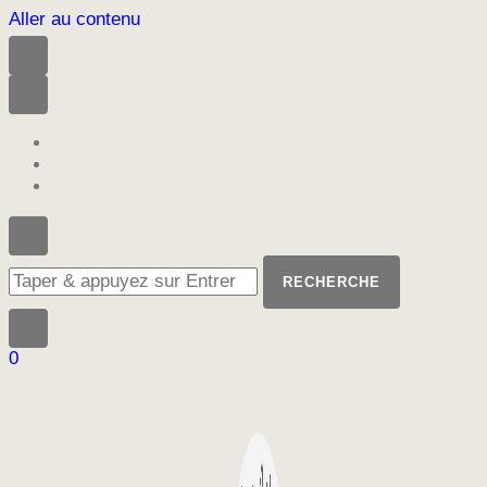
Aller au contenu
Vous
recherchiez
quelque
chose
?
0