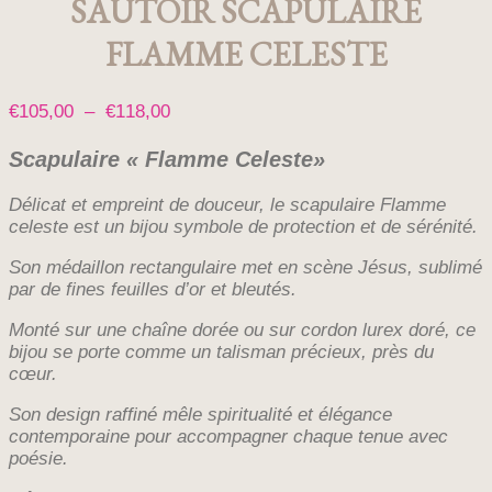
SAUTOIR SCAPULAIRE
FLAMME CELESTE
Plage
€
105,00
–
€
118,00
de
Scapulaire « Flamme Celeste»
prix :
€105,00
Délicat et empreint de douceur, le scapulaire Flamme
à
celeste est un bijou symbole de protection et de sérénité.
€118,00
Son médaillon rectangulaire met en scène Jésus, sublimé
par de fines feuilles d’or et bleutés.
Monté sur une chaîne dorée ou sur cordon lurex doré, ce
bijou se porte comme un talisman précieux, près du
cœur.
Son design raffiné mêle spiritualité et élégance
contemporaine pour accompagner chaque tenue avec
poésie.