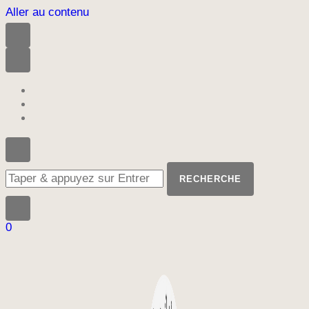
Aller au contenu
Vous
recherchiez
quelque
chose
?
0